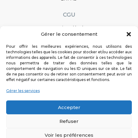
CGU
Mentions légales
Gérer le consentement
Réalisation : Ascomedia
Pour offrir les meilleures expériences, nous utilisons des
Service en ligne
technologies telles que les cookies pour stocker et/ou accéder aux
informations des appareils. Le fait de consentir à ces technologies
Prendre rendez-vous
nous permettra de traiter des données telles que le
comportement de navigation ou les ID uniques sur ce site. Le fait
Paiement des factures
de ne pas consentir ou de retirer son consentement peut avoir un
Inscription à la maternité
effet négatif sur certaines caractéristiques et fonctions.
-
-
Politique Cookies
CGU
Politique de
Gérer les services
confidentialité
Réalisation : Ascomedia
Accepter
Le saviez vous ? Le Centre Hospitalier de
Refuser
Sainte-Foy-lès-Lyon recrute !
Voir les préférences