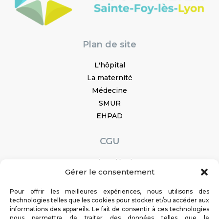
Plan de site
L'hôpital
La maternité
Médecine
SMUR
EHPAD
CGU
Mentions légales
Gérer le consentement
Réalisation : Ascomedia
Pour offrir les meilleures expériences, nous utilisons des
Service en ligne
technologies telles que les cookies pour stocker et/ou accéder aux
informations des appareils. Le fait de consentir à ces technologies
Prendre rendez-vous
nous permettra de traiter des données telles que le